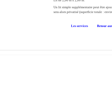
Lit de 2,00 m x 2,00 m.
Un lit simple supplémentaire peut être ajou
sera alors privatisé (superficie totale : env
Les services
Retour au
Tarifs 2026 (peti
ère
205 euros pour la 1
nuit --
175 eu
ère
180 euros pour la 1
nuit --
155 eu
Lit simple supplémentaire possi
(3 personnes 
Réduction de 10 % sur le prix total du sé
ayant déjà séj
S’ajoute la taxe de séjour locale de 0,75 eu