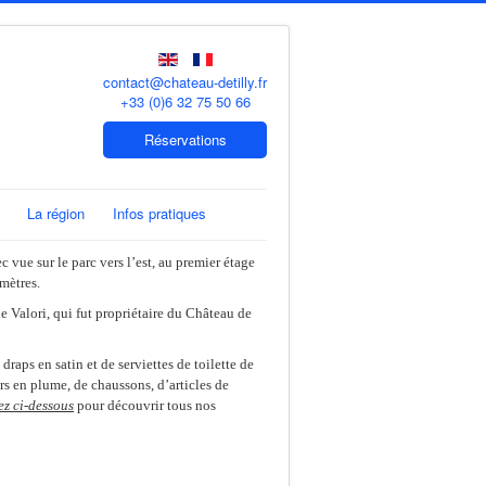
contact@chateau-detilly.fr
+33 (0)6 32 75 50 66
Réservations
La région
Infos pratiques
 vue sur le parc vers l’est, au premier étage
mètres.
e Valori, qui fut propriétaire du Château de
raps en satin et de serviettes de toilette de
ers en plume, de chaussons, d’articles de
ez ci-dessous
pour découvrir tous nos