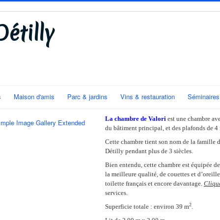
étilly
s
Maison d'amis
Parc & jardins
Vins & restauration
Séminaires
La chambre de Valori
est une chambre avec
imple Image Gallery Extended
du bâtiment principal, et des plafonds de 4 
Cette chambre tient son nom de la famille d
Détilly pendant plus de 3 siècles.
Bien entendu, cette chambre est équipée de d
la meilleure qualité, de couettes et d’oreill
toilette français et encore davantage.
Cliqu
services.
2
Superficie totale : environ 39 m
.