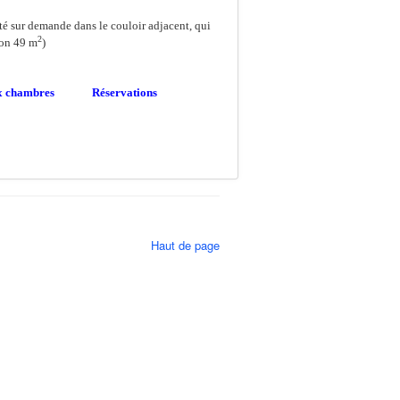
té sur demande dans le couloir adjacent, qui
2
iron 49 m
)
x chambres
Réservations
t-déjeuner inclus) :
ros / nuit supplémentaire
(2 personnes)
ros / nuit supplémentaire
(1 personne)
ble :
supplément de 50 euros / nuit
maximum au total)
Haut de page
jour (2 nuits minimum) pour nos hôtes fidèles
ourné au Château.
ros par hôte âgé de 18 ans ou plus et par nuit.