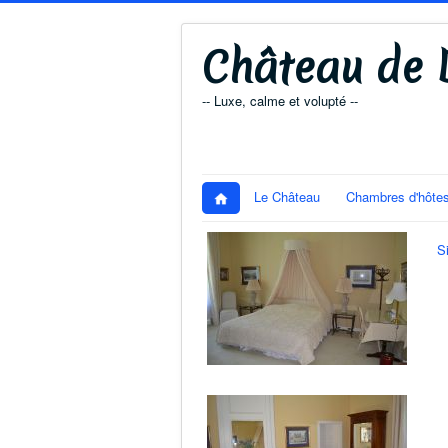
Château de D
-- Luxe, calme et volupté --
Le Château
Chambres d'hôte
S