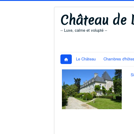
Château de D
-- Luxe, calme et volupté --
Le Château
Chambres d'hôte
S