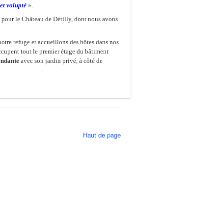
et volupté
».
pour le Château de Détilly, dont nous avons
otre refuge et accueillons des hôtes dans nos
ccupent tout le premier étage du bâtiment
endante
avec son jardin privé, à côté de
 à nous contacter si vous souhaitez faire partie
eillir !
Haut de page
es d’hôtes
La maison d’amis