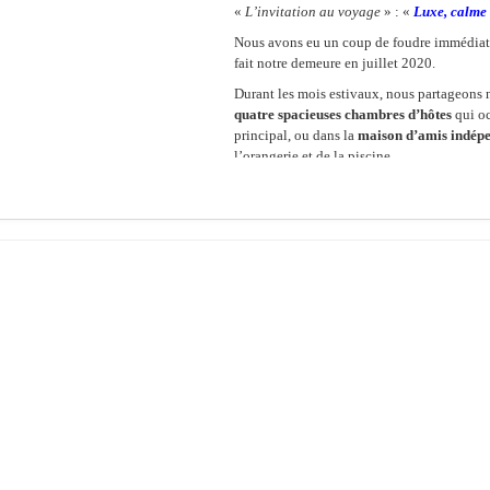
«
L’invitation au voyage
» : «
Luxe, calme 
Nous avons eu un coup de foudre immédiat 
fait notre demeure en juillet 2020.
Durant les mois estivaux, nous partageons n
quatre spacieuses chambres d’hôtes
qui o
principal, ou dans la
maison d’amis indép
l’orangerie et de la piscine.
Nous vous invitons à parcourir notre site et
de nos hôtes. Nous serons ravis de vous accu
Pierre and Grahame
Le château
Les chambr