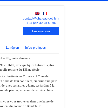
contact@chateau-detilly.fr
+33 (0)6 32 75 50 66
Réservations
La région
Infos pratiques
e Détilly, notre demeure.
1590 et 1610, avec quelques bâtiments plus
chapelle romane du 13ème siècle.
 «
Le Jardin de la France
», à 7 km de
ron 5 km de leur confluent, au cœur d’un parc
, avec ses arbres géants, ses jardins à la
 grande piscine, un court de tennis et bien
ous, vous vous trouverez dans une havre de
provient du poème de Baudelaire