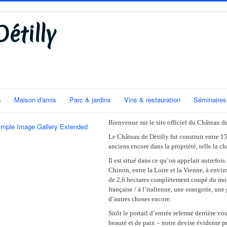
étilly
s
Maison d'amis
Parc & jardins
Vins & restauration
Séminaires
Bienvenue sur le site officiel du Château d
imple Image Gallery Extended
Le Château de Détilly fut construit entre 
anciens encore dans la propriété, telle la 
Il est situé dans ce qu’on appelait autrefois
Chinon, entre la Loire et la Vienne, à envi
de 2,6 hectares complètement coupé du monde
française / à l’italienne, une orangerie, une
d’autres choses encore.
Sitôt le portail d’entrée refermé derrière v
beauté et de paix – notre devise évidente 